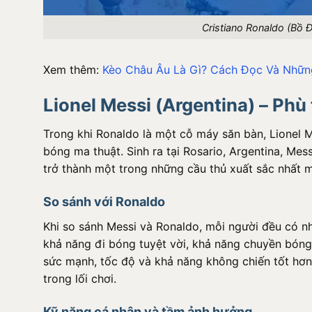
Cristiano Ronaldo (Bồ 
Xem thêm:
Kèo Châu Âu Là Gì? Cách Đọc Và Nhữn
Lionel Messi (Argentina) – Phù
Trong khi Ronaldo là một cỗ máy săn bàn, Lionel M
bóng ma thuật. Sinh ra tại Rosario, Argentina, Mes
trở thành một trong những cầu thủ xuất sắc nhất mọ
So sánh với Ronaldo
Khi so sánh Messi và Ronaldo, mỗi người đều có n
khả năng đi bóng tuyệt vời, khả năng chuyền bóng 
sức mạnh, tốc độ và khả năng không chiến tốt hơn,
trong lối chơi.
Kỹ năng cá nhân và tầm ảnh hưởng