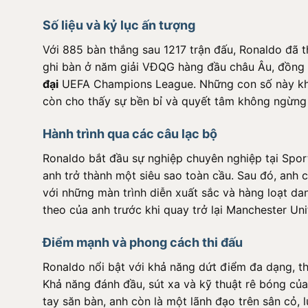
Số liệu và kỷ lục ấn tượng
Với 885 bàn thắng sau 1217 trận đấu, Ronaldo đã th
ghi bàn ở năm giải VĐQG hàng đầu châu Âu, đồng 
đại
UEFA Champions League. Những con số này khô
còn cho thấy sự bền bỉ và quyết tâm không ngừng
Hành trình qua các câu lạc bộ
Ronaldo bắt đầu sự nghiệp chuyên nghiệp tại Sport
anh trở thành một siêu sao toàn cầu. Sau đó, anh
với những màn trình diễn xuất sắc và hàng loạt da
theo của anh trước khi quay trở lại Manchester Uni
Điểm mạnh và phong cách thi đấu
Ronaldo nổi bật với khả năng dứt điểm đa dạng, t
Khả năng đánh đầu, sút xa và kỹ thuật rê bóng của
tay săn bàn, anh còn là một lãnh đạo trên sân cỏ,