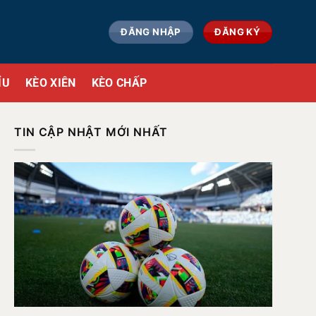
ĐĂNG NHẬP
ĐĂNG KÝ
ỈU
KÈO XIÊN
KÈO CHẤP
TIN CẬP NHẬT MỚI NHẤT