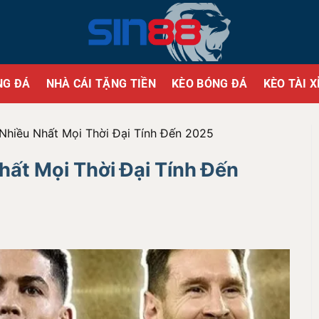
NG ĐÁ
NHÀ CÁI TẶNG TIỀN
KÈO BÓNG ĐÁ
KÈO TÀI X
Nhiều Nhất Mọi Thời Đại​ Tính Đến 2025
ất Mọi Thời Đại​ Tính Đến