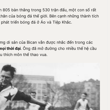
n 805 bàn thắng trong 530 trận đấu, một con số rất
khăn của bóng đá thế giới. Bên cạnh những thành tích
 phát triển bóng đá ở Áo và Tiệp Khắc.
ưng di sản của Bican vẫn được nhắc đến trong các
ọi thời đại
. Ông đã mở đường cho nhiều thế hệ cầu
u thích môn thể thao vua.