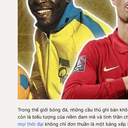
Trong thế giới bóng đá, những cầu thủ ghi bàn kh
còn là biểu tượng của niềm đam mê và tinh thần c
mọi thời đại
không chỉ đơn thuần là một bảng xếp h