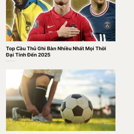
Top Cầu Thủ Ghi Bàn Nhiều Nhất Mọi Thời
Đại​ Tính Đến 2025