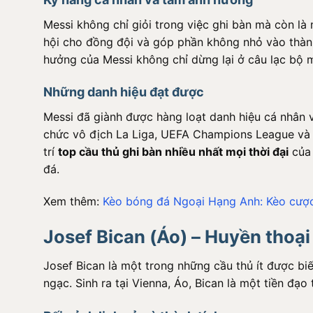
Messi không chỉ giỏi trong việc ghi bàn mà còn là 
hội cho đồng đội và góp phần không nhỏ vào thàn
hưởng của Messi không chỉ dừng lại ở câu lạc bộ m
Những danh hiệu đạt được
Messi đã giành được hàng loạt danh hiệu cá nhân 
chức vô địch La Liga, UEFA Champions League và 
trí
top cầu thủ ghi bàn nhiều nhất mọi thời đại
của 
đá.
Xem thêm:
Kèo bóng đá Ngoại Hạng Anh: Kèo cược
Josef Bican (Áo) – Huyền thoại
Josef Bican là một trong những cầu thủ ít được biế
ngạc. Sinh ra tại Vienna, Áo, Bican là một tiền đạ