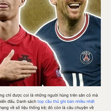
ông chỉ được coi là những người hùng trên sân cỏ mà
hiến đấu. Danh sách
top cầu thủ ghi bàn nhiều nhất
ạng về số liệu thống kê; đó còn là câu chuyện về