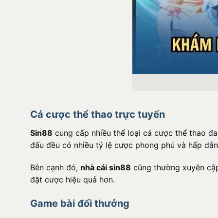
Cá cược thể thao trực tuyến
Sin88
cung cấp nhiều thể loại cá cược thể thao đa
đấu đều có nhiều tỷ lệ cược phong phú và hấp dẫn,
Bên cạnh đó,
nhà cái sin88
cũng thường xuyên cập n
đặt cược hiệu quả hơn.
Game bài đổi thưởng