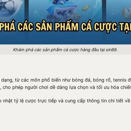
Khám phá các sản phẩm cá cược hàng đầu tại sin88.
 dạng, từ các môn phổ biến như bóng đá, bóng rổ, tennis đ
 cho phép người chơi dễ dàng lựa chọn và tối ưu hóa chiến
hật tỷ lệ cược trực tiếp và cung cấp thông tin chi tiết về