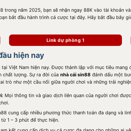
in88 trong năm 2025, bạn sẽ nhận ngay 88K vào tài khoản v
 bạn bắt đầu hành trình cá cược tại đây. Hãy bắt đầu bây g
Link dự phòng 1
đầu hiện nay
n tại Việt Nam hiện nay. Được thành lập với mục tiêu mang 
n chất lượng. Sự ra đời của
nhà cái sin88
đánh dấu một bước
i trò như một cầu nối giữa người chơi và những trải nghiệm
i:
Mọi thông tin và giao dịch liên quan của người chơi đượ
hơi.
88 cung cấp nhiều phương thức thanh toán đa dạng và linh
 từ 1 – 3 phút để thực hiện.
am kết cung cấp dịch vụ cá cược đa dạng cho những ai yêu