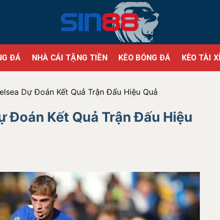
NG ĐÁ
NHÀ CÁI TẶNG TIỀN
KÈO BÓNG ĐÁ
KÈO TÀI X
elsea Dự Đoán Kết Quả Trận Đấu Hiệu Quả
ự Đoán Kết Quả Trận Đấu Hiệu