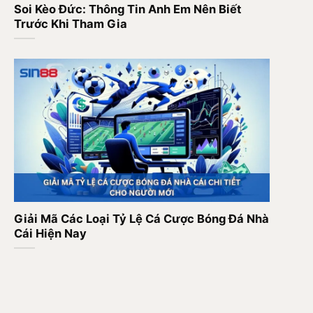
Soi Kèo Đức: Thông Tin Anh Em Nên Biết
Trước Khi Tham Gia
Giải Mã Các Loại Tỷ Lệ Cá Cược Bóng Đá Nhà
Cái Hiện Nay