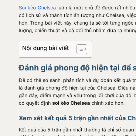
Soi kèo Chelsea
luôn là một chủ đề được rất nhiề
có lịch sử và thành tích ấn tượng như Chelsea, việ
hơn. Trong bài viết này, chúng ta sẽ tới từng ngó
lượng, chiến thuật và cả đối thủ nhằm đưa ra nhữ
Nội dung bài viết
Đánh giá phong độ hiện tại để 
Để có thể so sánh, phân tích và dự đoán kết quả t
là đánh giá phong độ hiện tại của Chelsea. Điều n
gần đây, điểm mạnh và yếu trong lối chơi của đội 
có quyết định
soi kèo Chelsea
chính xác hơn.
Xem xét kết quả 5 trận gần nhất của C
Kết quả của 5 trận gần nhất thường là chỉ số quan