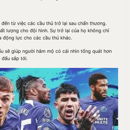
đến từ việc các cầu thủ trở lại sau chấn thương.
t lượng cho đội hình. Sự trở lại của họ không chỉ
 động lực cho các cầu thủ khác.
 đấu sẽ giúp người hâm mộ có cái nhìn tổng quát hơn
 đấu sắp tới.