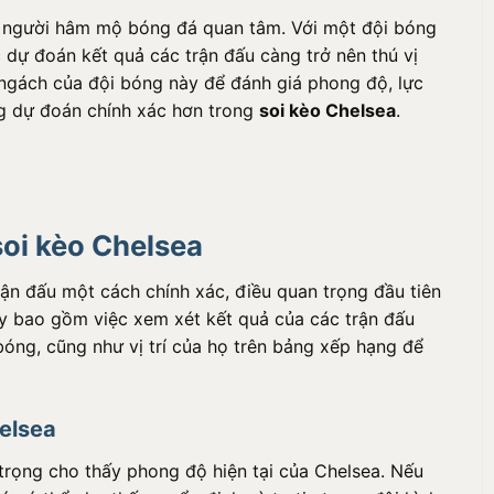
u người hâm mộ bóng đá quan tâm. Với một đội bóng
c dự đoán kết quả các trận đấu càng trở nên thú vị
c ngách của đội bóng này để đánh giá phong độ, lực
ng dự đoán chính xác hơn trong
soi kèo Chelsea
.
soi kèo Chelsea
rận đấu một cách chính xác, điều quan trọng đầu tiên
ày bao gồm việc xem xét kết quả của các trận đấu
bóng, cũng như vị trí của họ trên bảng xếp hạng để
helsea
 trọng cho thấy phong độ hiện tại của Chelsea. Nếu