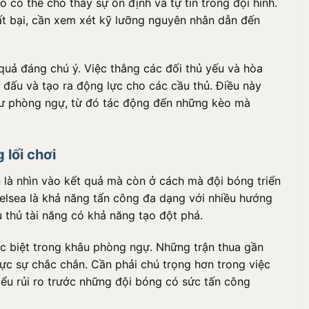
ó có thể cho thấy sự ổn định và tự tin trong đội hình.
hất bại, cần xem xét kỹ lưỡng nguyên nhân dẫn đến
uả đáng chú ý. Việc thắng các đối thủ yếu và hòa
i đấu và tạo ra động lực cho các cầu thủ. Điều này
hư phòng ngự, từ đó tác động đến những kèo mà
lối chơi
n là nhìn vào kết quả mà còn ở cách mà đội bóng triển
helsea là khả năng tấn công đa dạng với nhiều hướng
u thủ tài năng có khả năng tạo đột phá.
c biệt trong khâu phòng ngự. Những trận thua gần
ực sự chắc chắn. Cần phải chú trọng hơn trong việc
hiểu rủi ro trước những đội bóng có sức tấn công