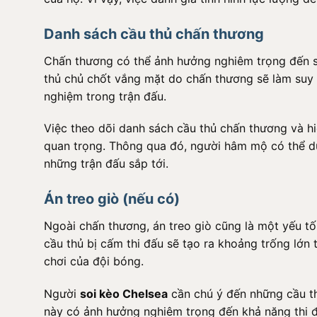
Danh sách cầu thủ chấn thương
Chấn thương có thể ảnh hưởng nghiêm trọng đến s
thủ chủ chốt vắng mặt do chấn thương sẽ làm suy y
nghiệm trong trận đấu.
Việc theo dõi danh sách cầu thủ chấn thương và hiểu
quan trọng. Thông qua đó, người hâm mộ có thể d
những trận đấu sắp tới.
Án treo giò (nếu có)
Ngoài chấn thương, án treo giò cũng là một yếu t
cầu thủ bị cấm thi đấu sẽ tạo ra khoảng trống lớn 
chơi của đội bóng.
Người
soi kèo Chelsea
cần chú ý đến những cầu th
này có ảnh hưởng nghiêm trọng đến khả năng thi 