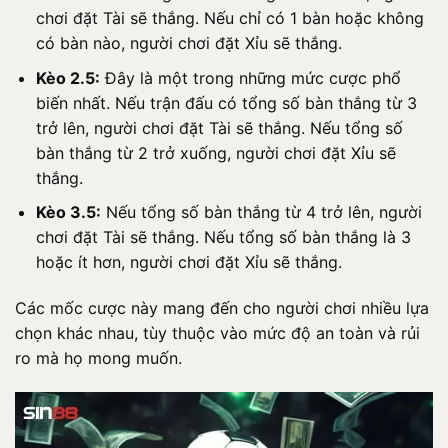
chơi đặt Tài sẽ thắng. Nếu chỉ có 1 bàn hoặc không
có bàn nào, người chơi đặt Xỉu sẽ thắng.
Kèo 2.5:
Đây là một trong những mức cược phổ
biến nhất. Nếu trận đấu có tổng số bàn thắng từ 3
trở lên, người chơi đặt Tài sẽ thắng. Nếu tổng số
bàn thắng từ 2 trở xuống, người chơi đặt Xỉu sẽ
thắng.
Kèo 3.5:
Nếu tổng số bàn thắng từ 4 trở lên, người
chơi đặt Tài sẽ thắng. Nếu tổng số bàn thắng là 3
hoặc ít hơn, người chơi đặt Xỉu sẽ thắng.
Các mốc cược này mang đến cho người chơi nhiều lựa
chọn khác nhau, tùy thuộc vào mức độ an toàn và rủi
ro mà họ mong muốn.