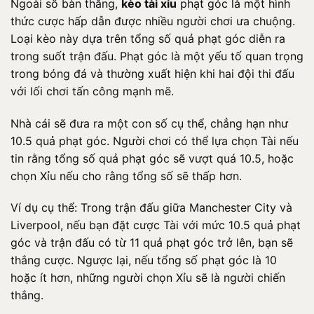
Ngoài số bàn thắng,
kèo tài xỉu
phạt góc là một hình
thức cược hấp dẫn được nhiều người chơi ưa chuộng.
Loại kèo này dựa trên tổng số quả phạt góc diễn ra
trong suốt trận đấu. Phạt góc là một yếu tố quan trọng
trong bóng đá và thường xuất hiện khi hai đội thi đấu
với lối chơi tấn công mạnh mẽ.
Nhà cái sẽ đưa ra một con số cụ thể, chẳng hạn như
10.5 quả phạt góc. Người chơi có thể lựa chọn Tài nếu
tin rằng tổng số quả phạt góc sẽ vượt quá 10.5, hoặc
chọn Xỉu nếu cho rằng tổng số sẽ thấp hơn.
Ví dụ cụ thể: Trong trận đấu giữa Manchester City và
Liverpool, nếu bạn đặt cược Tài với mức 10.5 quả phạt
góc và trận đấu có từ 11 quả phạt góc trở lên, bạn sẽ
thắng cược. Ngược lại, nếu tổng số phạt góc là 10
hoặc ít hơn, những người chọn Xỉu sẽ là người chiến
thắng.