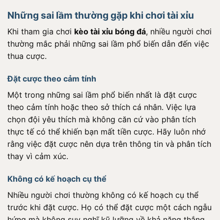
Những sai lầm thường gặp khi chơi tài xỉu
Khi tham gia chơi
kèo tài xỉu bóng đá
, nhiều người chơi
thường mắc phải những sai lầm phổ biến dẫn đến việc
thua cược.
Đặt cược theo cảm tính
Một trong những sai lầm phổ biến nhất là đặt cược
theo cảm tính hoặc theo sở thích cá nhân. Việc lựa
chọn đội yêu thích mà không căn cứ vào phân tích
thực tế có thể khiến bạn mất tiền cược. Hãy luôn nhớ
rằng việc đặt cược nên dựa trên thông tin và phân tích
thay vì cảm xúc.
Không có kế hoạch cụ thể
Nhiều người chơi thường không có kế hoạch cụ thể
trước khi đặt cược. Họ có thể đặt cược một cách ngẫu
hứng mà không suy nghĩ kỹ lưỡng về khả năng thắng