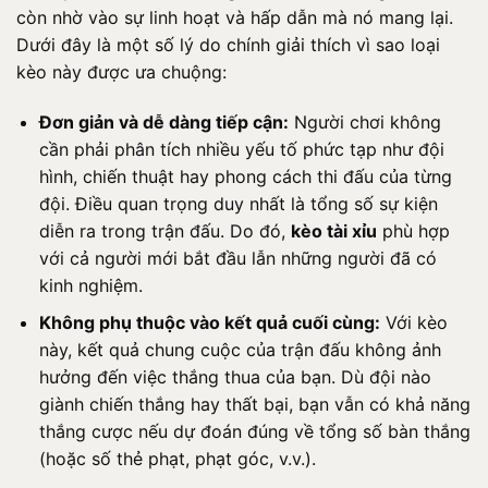
còn nhờ vào sự linh hoạt và hấp dẫn mà nó mang lại.
Dưới đây là một số lý do chính giải thích vì sao loại
kèo này được ưa chuộng:
Đơn giản và dễ dàng tiếp cận:
Người chơi không
cần phải phân tích nhiều yếu tố phức tạp như đội
hình, chiến thuật hay phong cách thi đấu của từng
đội. Điều quan trọng duy nhất là tổng số sự kiện
diễn ra trong trận đấu. Do đó,
kèo tài xỉu
phù hợp
với cả người mới bắt đầu lẫn những người đã có
kinh nghiệm.
Không phụ thuộc vào kết quả cuối cùng:
Với kèo
này, kết quả chung cuộc của trận đấu không ảnh
hưởng đến việc thắng thua của bạn. Dù đội nào
giành chiến thắng hay thất bại, bạn vẫn có khả năng
thắng cược nếu dự đoán đúng về tổng số bàn thắng
(hoặc số thẻ phạt, phạt góc, v.v.).