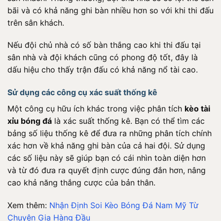
bãi và có khả năng ghi bàn nhiều hơn so với khi thi đấu
trên sân khách.
Nếu đội chủ nhà có số bàn thắng cao khi thi đấu tại
sân nhà và đội khách cũng có phong độ tốt, đây là
dấu hiệu cho thấy trận đấu có khả năng nổ tài cao.
Sử dụng các công cụ xác suất thống kê
Một công cụ hữu ích khác trong việc phân tích
kèo tài
xỉu bóng đá
là xác suất thống kê. Bạn có thể tìm các
bảng số liệu thống kê để đưa ra những phân tích chính
xác hơn về khả năng ghi bàn của cả hai đội. Sử dụng
các số liệu này sẽ giúp bạn có cái nhìn toàn diện hơn
và từ đó đưa ra quyết định cược đúng đắn hơn, nâng
cao khả năng thắng cược của bản thân.
Xem thêm:
Nhận Định Soi Kèo Bóng Đá Nam Mỹ Từ
Chuyên Gia Hàng Đầu