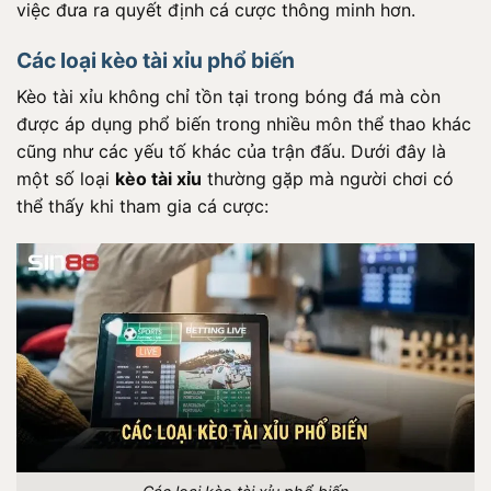
việc đưa ra quyết định cá cược thông minh hơn.
Các loại kèo tài xỉu phổ biến
Kèo tài xỉu không chỉ tồn tại trong bóng đá mà còn
được áp dụng phổ biến trong nhiều môn thể thao khác
cũng như các yếu tố khác của trận đấu. Dưới đây là
một số loại
kèo tài xỉu
thường gặp mà người chơi có
thể thấy khi tham gia cá cược: