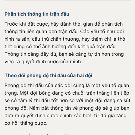
Phân tích thông tin trận đấu
Trước khi đặt cược, hãy dành thời gian để phân tích
thông tin liên quan đến trận đấu. Các yếu tố như đội
hình ra sân, cầu thủ chấn thương, hay thậm chí là thời
tiết cũng có thể ảnh hưởng đến kết quả trận đấu.
Thông tin càng đầy đủ, bạn sẽ càng tự tin hơn trong
việc ra quyết định cược của mình.
Theo dõi phong độ thi đấu của hai đội
Phong độ thi đấu của các đội cũng là một yếu tố quan
trọng. Một đội bóng đang có chuỗi trận thắng liên tiếp
sẽ có tâm lý thi đấu tốt hơn so với một đội đang sa sút
phong độ. Nắm bắt thông tin về phong độ sẽ giúp bạn
đưa ra quyết định cược chính xác hơn, từ đó gia tăng
cơ hội thắng cược.