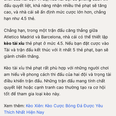
đấu quyết liệt, khả năng nhận nhiều thẻ phạt sẽ tăng
cao, và nhà cái sẽ ấn định mức cược lớn hơn, chẳng
hạn như 4.5 thẻ.
Chẳng hạn, trong một trận đấu căng thẳng giữa
Atletico Madrid và Barcelona, nhà cái có thể thiết lập
kèo tài xỉu
thẻ phạt ở mức 4.5. Nếu bạn đặt cược vào
Tài và trận đấu kết thúc với ít nhất 5 thẻ phạt, bạn sẽ
giành chiến thắng.
Kèo tài xỉu thẻ phạt rất phù hợp với những người chơi
am hiểu về phong cách thi đấu của hai đội và trọng tài
điều khiển trận đấu. Những trận đấu mang tính chất
quyết liệt hoặc cạnh tranh cao thường tạo ra cơ hội
tốt để tham gia loại kèo này.
Xem thêm:
Kèo Xiên: Kèo Cược Bóng Đá Được Yêu
Thích Nhất Hiện Nay