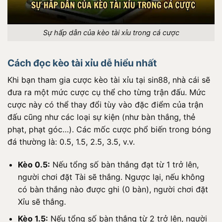
Sự hấp dẫn của kèo tài xỉu trong cá cược
Cách đọc kèo tài xỉu dễ hiểu nhất
Khi bạn tham gia cược kèo tài xỉu tại sin88, nhà cái sẽ
đưa ra một mức cược cụ thể cho từng trận đấu. Mức
cược này có thể thay đổi tùy vào đặc điểm của trận
đấu cũng như các loại sự kiện (như bàn thắng, thẻ
phạt, phạt góc…). Các mốc cược phổ biến trong bóng
đá thường là: 0.5, 1.5, 2.5, 3.5, v.v.
Kèo 0.5:
Nếu tổng số bàn thắng đạt từ 1 trở lên,
người chơi đặt Tài sẽ thắng. Ngược lại, nếu không
có bàn thắng nào được ghi (0 bàn), người chơi đặt
Xỉu sẽ thắng.
Kèo 1.5:
Nếu tổng số bàn thắng từ 2 trở lên, người