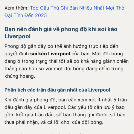
Xem thêm:
Top Cầu Thủ Ghi Bàn Nhiều Nhất Mọi Thời
Đại​ Tính Đến 2025
Bạn nên đánh giá về phong độ khi soi kèo
Liverpool
Phong độ gần đây có thể ảnh hưởng trực tiếp đến
quyết định
soi kèo Liverpool
của bạn. Một đội bóng
đang ở trong trạng thái tốt sẽ có khả năng giành chiến
thắng cao hơn so với một đội bóng đang chìm trong
khủng hoảng.
Phân tích các trận đấu gần nhất của Liverpool
Khi đánh giá phong độ, bạn cần xem xét ít nhất 5 trận
đấu gần đây của Liverpool. Các yếu tố cần lưu ý bao
gồm kết quả trận đấu, số bàn thắng ghi được, số bàn
thua phải nhận, và cả lối chơi của đội bóng.