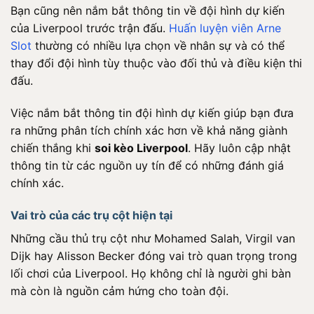
Bạn cũng nên nắm bắt thông tin về đội hình dự kiến
của Liverpool trước trận đấu.
Huấn luyện viên Arne
Slot
thường có nhiều lựa chọn về nhân sự và có thể
thay đổi đội hình tùy thuộc vào đối thủ và điều kiện thi
đấu.
Việc nắm bắt thông tin đội hình dự kiến giúp bạn đưa
ra những phân tích chính xác hơn về khả năng giành
chiến thắng khi
soi kèo Liverpool
. Hãy luôn cập nhật
thông tin từ các nguồn uy tín để có những đánh giá
chính xác.
Vai trò của các trụ cột hiện tại
Những cầu thủ trụ cột như Mohamed Salah, Virgil van
Dijk hay Alisson Becker đóng vai trò quan trọng trong
lối chơi của Liverpool. Họ không chỉ là người ghi bàn
mà còn là nguồn cảm hứng cho toàn đội.