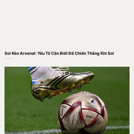
Soi Kèo Arsenal: Yếu Tố Cần Biết Để Chiến Thắng Khi Soi