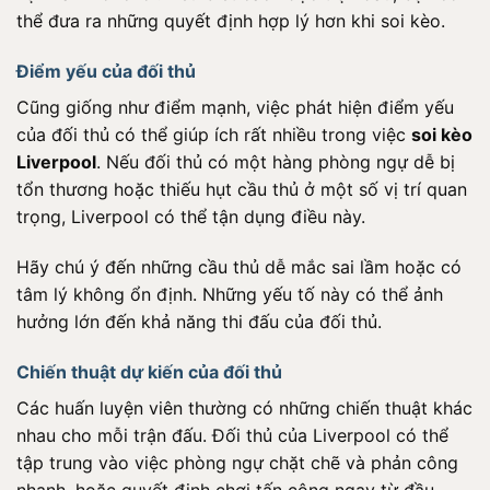
thể đưa ra những quyết định hợp lý hơn khi soi kèo.
Điểm yếu của đối thủ
Cũng giống như điểm mạnh, việc phát hiện điểm yếu
của đối thủ có thể giúp ích rất nhiều trong việc
soi kèo
Liverpool
. Nếu đối thủ có một hàng phòng ngự dễ bị
tổn thương hoặc thiếu hụt cầu thủ ở một số vị trí quan
trọng, Liverpool có thể tận dụng điều này.
Hãy chú ý đến những cầu thủ dễ mắc sai lầm hoặc có
tâm lý không ổn định. Những yếu tố này có thể ảnh
hưởng lớn đến khả năng thi đấu của đối thủ.
Chiến thuật dự kiến của đối thủ
Các huấn luyện viên thường có những chiến thuật khác
nhau cho mỗi trận đấu. Đối thủ của Liverpool có thể
tập trung vào việc phòng ngự chặt chẽ và phản công
nhanh, hoặc quyết định chơi tấn công ngay từ đầu.