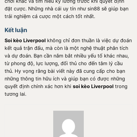
chơi khác và tìm hiểu kỹ lưỡng trước khi quyết định
đặt cược. Những nhà cái uy tín như sin88 sẽ giúp bạn
trải nghiệm cá cược một cách tốt nhất.
Kết luận
Soi kèo Liverpool
không chỉ đơn thuần là việc dự đoán
kết quả trận đấu, mà còn là một nghệ thuật phân tích
và dự đoán. Bạn cần nắm bắt nhiều yếu tố khác nhau,
từ phong độ, lực lượng, đối thủ cho đến tâm lý cầu
thủ. Hy vọng rằng bài viết này đã cung cấp cho bạn
những thông tin hữu ích và giúp bạn có được những
quyết định chính xác hơn khi
soi kèo Liverpool
trong
tương lai.