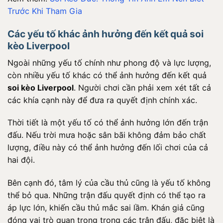
Trước Khi Tham Gia
Các yếu tố khác ảnh hưởng đến kết quả soi
kèo Liverpool
Ngoài những yếu tố chính như phong độ và lực lượng,
còn nhiều yếu tố khác có thể ảnh hưởng đến kết quả
soi kèo Liverpool
. Người chơi cần phải xem xét tất cả
các khía cạnh này để đưa ra quyết định chính xác.
Thời tiết là một yếu tố có thể ảnh hưởng lớn đến trận
đấu. Nếu trời mưa hoặc sân bãi không đảm bảo chất
lượng, điều này có thể ảnh hưởng đến lối chơi của cả
hai đội.
Bên cạnh đó, tâm lý của cầu thủ cũng là yếu tố không
thể bỏ qua. Những trận đấu quyết định có thể tạo ra
áp lực lớn, khiến cầu thủ mắc sai lầm. Khán giả cũng
đóng vai trò quan trọng trong các trận đấu, đặc biệt là