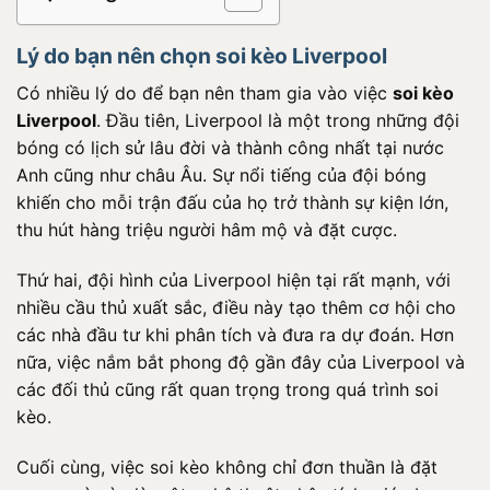
Lý do bạn nên chọn soi kèo Liverpool
Có nhiều lý do để bạn nên tham gia vào việc
soi kèo
Liverpool
. Đầu tiên, Liverpool là một trong những đội
bóng có lịch sử lâu đời và thành công nhất tại nước
Anh cũng như châu Âu. Sự nổi tiếng của đội bóng
khiến cho mỗi trận đấu của họ trở thành sự kiện lớn,
thu hút hàng triệu người hâm mộ và đặt cược.
Thứ hai, đội hình của Liverpool hiện tại rất mạnh, với
nhiều cầu thủ xuất sắc, điều này tạo thêm cơ hội cho
các nhà đầu tư khi phân tích và đưa ra dự đoán. Hơn
nữa, việc nắm bắt phong độ gần đây của Liverpool và
các đối thủ cũng rất quan trọng trong quá trình soi
kèo.
Cuối cùng, việc soi kèo không chỉ đơn thuần là đặt