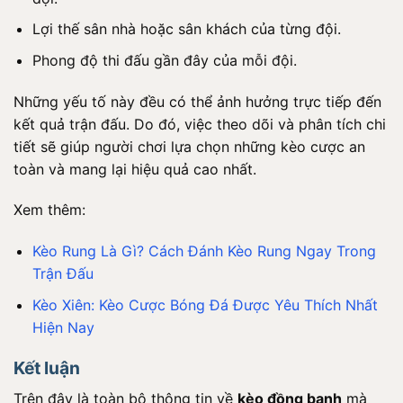
Lợi thế sân nhà hoặc sân khách của từng đội.
Phong độ thi đấu gần đây của mỗi đội.
Những yếu tố này đều có thể ảnh hưởng trực tiếp đến
kết quả trận đấu. Do đó, việc theo dõi và phân tích chi
tiết sẽ giúp người chơi lựa chọn những kèo cược an
toàn và mang lại hiệu quả cao nhất.
Xem thêm:
Kèo Rung Là Gì? Cách Đánh Kèo Rung Ngay Trong
Trận Đấu
Kèo Xiên: Kèo Cược Bóng Đá Được Yêu Thích Nhất
Hiện Nay
Kết luận
Trên đây là toàn bộ thông tin về
kèo đồng banh
mà