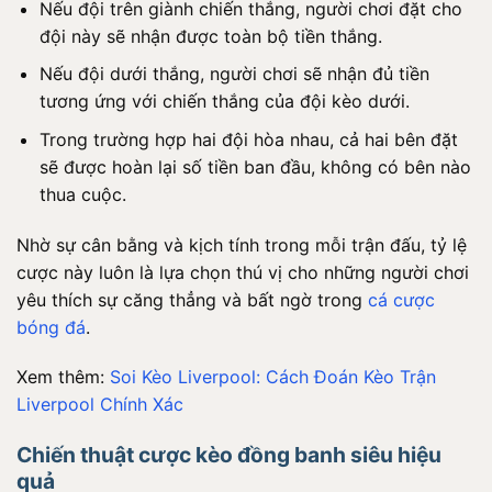
Nếu đội trên giành chiến thắng, người chơi đặt cho
đội này sẽ nhận được toàn bộ tiền thắng.
Nếu đội dưới thắng, người chơi sẽ nhận đủ tiền
tương ứng với chiến thắng của đội kèo dưới.
Trong trường hợp hai đội hòa nhau, cả hai bên đặt
sẽ được hoàn lại số tiền ban đầu, không có bên nào
thua cuộc.
Nhờ sự cân bằng và kịch tính trong mỗi trận đấu, tỷ lệ
cược này luôn là lựa chọn thú vị cho những người chơi
yêu thích sự căng thẳng và bất ngờ trong
cá cược
bóng đá
.
Xem thêm:
Soi Kèo Liverpool: Cách Đoán Kèo Trận
Liverpool Chính Xác
Chiến thuật cược kèo đồng banh siêu hiệu
quả