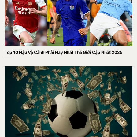
Top 10 Hậu Vệ Cánh Phải Hay Nhất Thế Giới Cập Nhật 2025​