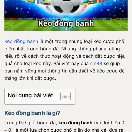
Kèo đồng banh
là một trong những loại kèo cược phổ
biến nhất trong bóng đá. Nhưng không phải ai cũng
hiểu rõ về cách thức hoạt động và cách đặt cược hiệu
quả cho loại kèo này. Bài viết này của
sin88
sẽ giúp
bạn nắm vững mọi thông tin cần thiết về kèo cược để
thắng lớn khi đặt cược.
Nội dung bài viết
Kèo đồng banh là gì?
Trong thế giới bóng đá,
kèo đồng banh
(với ký hiệu 0
– 0) là một lựa chọn cược phổ biến do nhà cái đưa ra.