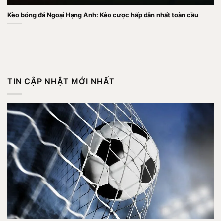
Kèo bóng đá Ngoại Hạng Anh: Kèo cược hấp dẫn nhất toàn cầu
TIN CẬP NHẬT MỚI NHẤT