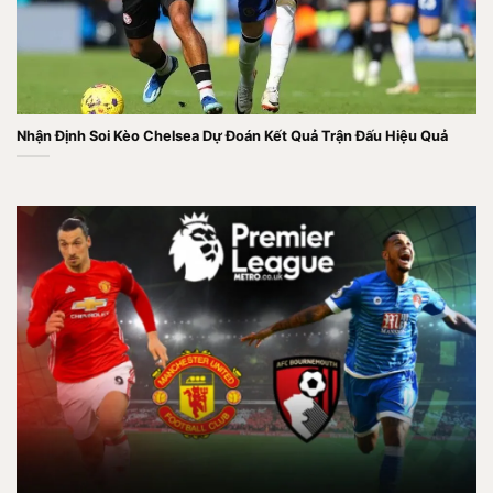
Nhận Định Soi Kèo Chelsea Dự Đoán Kết Quả Trận Đấu Hiệu Quả