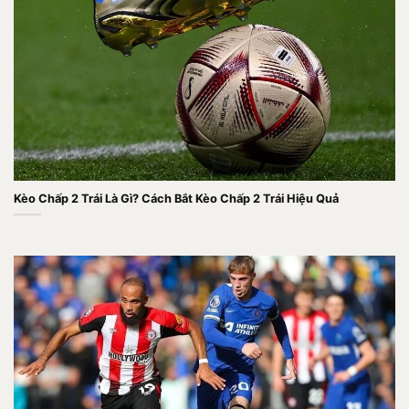
Kèo Chấp 2 Trái Là Gì? Cách Bắt Kèo Chấp 2 Trái Hiệu Quả